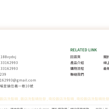
188vydxj
回首頁
關
933162993
產品介紹
線
933162993
購物流程
最
239
聯絡我們
3162993@gmail.com
埔里鎮信義一巷10號
飯店洗髮精
飯店洗髮精批發
南投飯店洗髮精
南投飯店洗髮精批