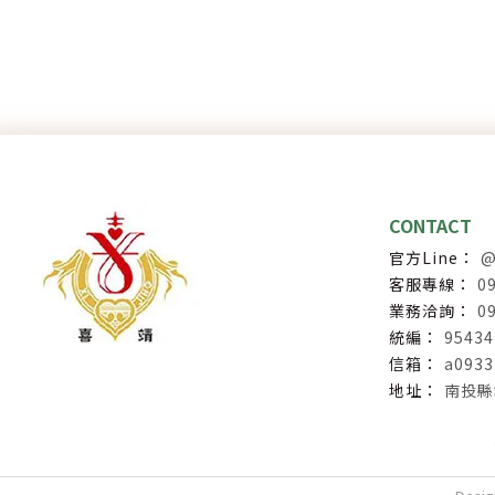
@
0
0
95434
a093
南投縣