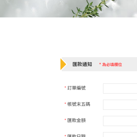
匯款通知
*
為必填欄位
*
訂單編號
*
帳號末五碼
*
匯款金額
*
匯款日期